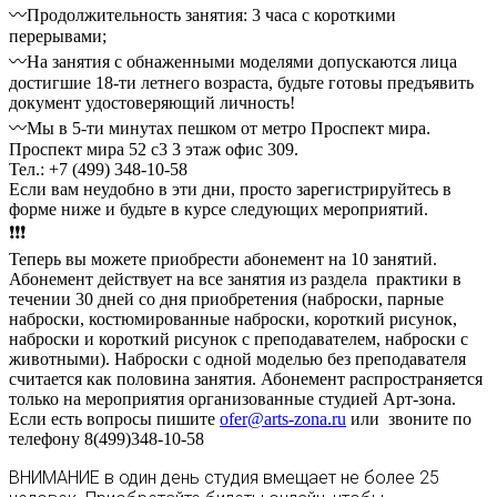
〰Продолжительность занятия: 3 часа с короткими
перерывами;
〰На занятия с обнаженными моделями допускаются лица
достигшие 18-ти летнего возраста, будьте готовы предъявить
документ удостоверяющий личность!
〰Мы в 5-ти минутах пешком от метро Проспект мира.
Проспект мира 52 с3 3 этаж офис 309.
Тел.: +7 (499) 348-10-58
Если вам неудобно в эти дни, просто зарегистрируйтесь в
форме ниже и будьте в курсе следующих мероприятий.
❗❗❗
Теперь вы можете приобрести абонемент на 10 занятий.
Абонемент действует на все занятия из раздела практики в
течении 30 дней со дня приобретения (наброски, парные
наброски, костюмированные наброски, короткий рисунок,
наброски и короткий рисунок с преподавателем, наброски с
животными). Наброски с одной моделью без преподавателя
считается как половина занятия. Абонемент распространяется
только на мероприятия организованные студией Арт-зона.
Если есть вопросы пишите
ofer@arts-zona.ru
или звоните по
телефону 8(499)348-10-58
ВНИМАНИЕ в один день студия вмещает не более 25