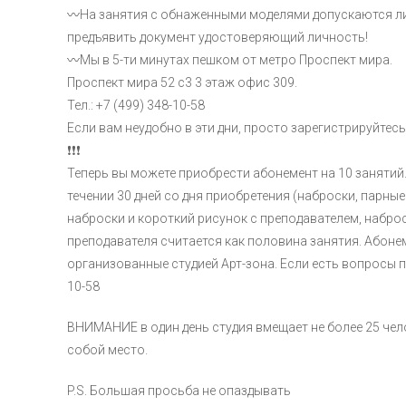
〰На занятия с обнаженными моделями допускаются лиц
предъявить документ удостоверяющий личность!
〰Мы в 5-ти минутах пешком от метро Проспект мира.
Проспект мира 52 с3 3 этаж офис 309.
Тел.: +7 (499) 348-10-58
Если вам неудобно в эти дни, просто зарегистрируйтес
❗❗❗
Теперь вы можете приобрести абонемент на 10 занятий.
течении 30 дней со дня приобретения (наброски, парн
наброски и короткий рисунок с преподавателем, набро
преподавателя считается как половина занятия. Абон
организованные студией Арт-зона. Если есть вопросы 
10-58
ВНИМАНИЕ в один день студия вмещает не более 25 чел
собой место.
P.S. Большая просьба не опаздывать