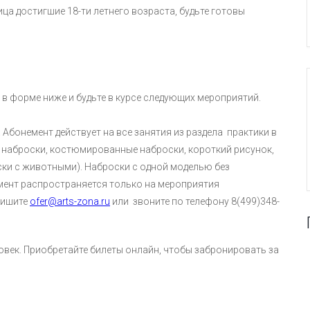
а достигшие 18-ти летнего возраста, будьте готовы
ь в форме ниже и будьте в курсе следующих мероприятий.
 Абонемент действует на все занятия из раздела практики в
ые наброски, костюмированные наброски, короткий рисунок,
ски с животными). Наброски с одной моделью без
емент распространяется только на мероприятия
пишите
ofer@arts-zona.ru
или звоните по телефону 8(499)348-
овек. Приобретайте билеты онлайн, чтобы забронировать за